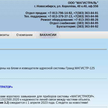
ООО "МАГИСТРАЛЬ"
г. Новосибирск, ул. Королёва, 40 к.40, оф.556
Отдел продаж: +7-913-796-14-92, +7(383) 363-84-91
Тех. поддержка: +7-913-379-37-13, +7(383) 363-84-96
Ремонт оборудования: +7-913-393-88-26
Отдел снабжения: (383) 363-84-95
Бухгалтерия: (383) 363-84-92
визиты
О компании
ВАКАНСИИ
 Цены на блоки и извещатели адресной системы Гранд МАГИСТР-125
СТРАТОР»
рами короткого замыкания для приборов системы «МАГИСТРАТОР».
1311500.2020 к надежности линий связи между частями объекта.
я 3.2)
ожидается с 1 апреля 2023 года. Следите за новостями!