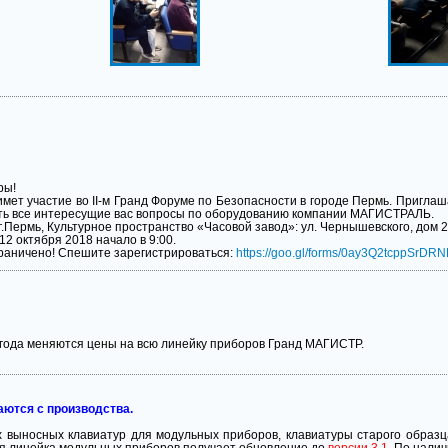
ры!
ет участие во II-м Гранд Форуме по Безопасности в городе Пермь. Приглашае
ть все интересущие вас вопросы по оборудованию компании МАГИСТРАЛЬ.
.Пермь, Культурное пространство «Часовой завод»: ул. Чернышевского, дом 28
2 октября 2018 начало в 9:00.
граничено! Спешите зарегистрироваться:
https://goo.gl/forms/0ay3Q2tcppSrDR
 года меняются цены на всю линейку приборов Гранд МАГИСТР.
ются с производства.
х выносных клавиатур для модульных приборов, клавиатуры старого образ