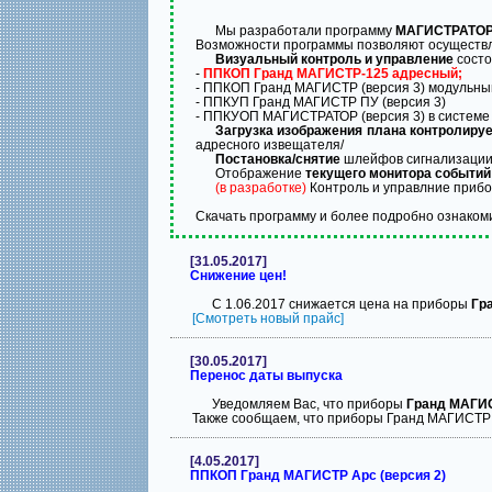
Мы разработали программу
МАГИСТРАТОР
Возможности программы позволяют осуществл
Визуальный контроль и управление
состо
-
ППКОП Гранд МАГИСТР-125 адресный;
- ППКОП Гранд МАГИСТР (версия 3) модульный
- ППКУП Гранд МАГИСТР ПУ (версия 3)
- ППКУОП МАГИСТРАТОР (версия 3) в системе
Загрузка изображения плана контролиру
адресного извещателя/
Постановка/снятие
шлейфов сигнализации 
Отображение
текущего монитора событий
(в разработке)
Контроль и управлние прибо
Скачать программу и более подробно ознаком
[31.05.2017]
Снижение цен!
С 1.06.2017 снижается цена на приборы
Гр
[Cмотреть новый прайс]
[30.05.2017]
Перенос даты выпуска
Уведомляем Вас, что приборы
Гранд МАГИ
Также сообщаем, что приборы Гранд МАГИСТР 
[4.05.2017]
ППКОП Гранд МАГИСТР Арс (версия 2)