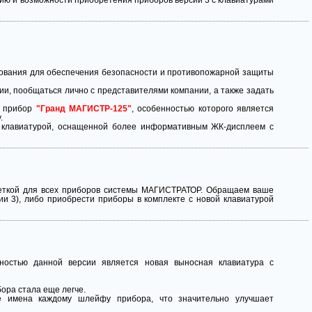
ию и возможности приобретения приборов версии 3 с клавиатурами
дования для обеспечения безопасности и противопожарной защиты
и, пообщаться лично с представителями компании, а также задать
, прибор
"Гранд МАГИСТР-125"
, особенностью которого является
.
 клавиатурой, оснащенной более информативным ЖК-дисплеем с
веткой для всех приборов системы МАГИСТРАТОР. Обращаем ваше
ии 3), либо приобрести приборы в комплекте с новой клавиатурой
остью данной версии является новая выносная клавиатура с
ора стала еще легче.
е имена каждому шлейфу прибора, что значительно улучшает