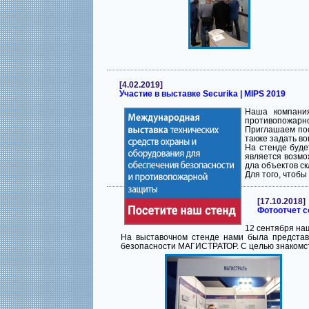
[4.02.2019]
Участие в выставке Securika | MIPS 2019
Наша компания
противопожарной
Приглашаем по
также задать во
На стенде буде
является возмо
дла объектов ск
Для того, чтоб
[17.10.2018]
Фотоотчет со
12 сентября наш
На выставочном стенде нами была представ
безопасности МАГИСТРАТОР. С целью знакомст