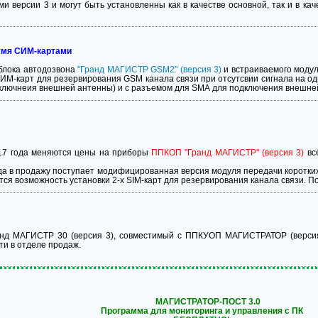
и версии 3 и могут быть установленны как в качестве основной, так и в 
вумя СИМ-картами
блока автодозвона
"Гранд МАГИСТР GSM2" (версия 3)
и встраиваемого моду
СИМ-карт для резервирования GSM канала связи при отсутсвии сигнала на од
ключнеия внешней антенны) и с разъемом для SMА для подключения внешней
017 года меняются цены на приборы
ППКОП "Гранд МАГИСТР" (версия 3)
вс
 года в продажу поступает модифицированная версия модуля передачи коро
ется возможность установки 2-х SIM-карт для резервирования канала связи. 
нд МАГИСТР 30 (версия 3), совместимый с ППКУОП МАГИСТРАТОР (версия
и в отделе продаж.
МАГИСТРАТОР-ПОСТ 3.0
Программа для мониторинга и управления с ПК