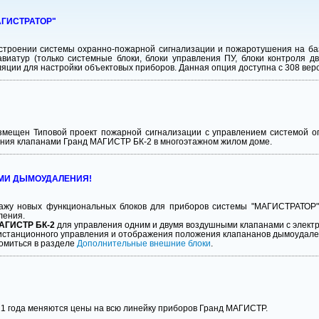
МАГИСТРАТОР"
строении системы охранно-пожарной сигнализации и пожаротушения на баз
иатур (только системные блоки, блоки управления ПУ, блоки контроля дв
ляции для настройки объектовых приборов. Данная опция доступна с 308 верс
мещен Типовой проект пожарной сигнализации с управлением системой о
ния клапанами Гранд МАГИСТР БК-2 в многоэтажном жилом доме.
МИ ДЫМОУДАЛЕНИЯ!
ажу новых функциональных блоков для приборов системы "МАГИСТРАТОР"
ления.
АГИСТР БК-2
для управления одним и двумя воздушными клапанами с электр
истанционного управления и отображения положения клапананов дымоудале
омиться в разделе
Дополнительные внешние блоки
.
21 года меняются цены на всю линейку приборов Гранд МАГИСТР.