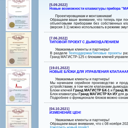
[5.09.2022]
Новые возможности клавиатуры прибора "
Проектировщикам и монтажникам!
Обращаем ваше внимание, что теперь при по
объектовыми приборами без собственных клав
(версия 3.1) можно использовать в режиме эму
[7.06.2022]
ТИПОВОЙ ПРОЕКТ С ДЫМОУДАЛЕНИЕМ
Уважаемые клиенты и партнеры!
В разделе
Техподдержка/
Типовые проекты
раз
Гранд МАГИСТР-125 с блоками ключей управле
[19.01.2022]
НОВЫЕ БЛОКИ ДЛЯ УПРАВЛЕНИЯ КЛАПАНА
Уважаемые клиенты и партнеры!
Мы начинаем серийное производство и прод
устройствами, в том числе клапанами дымоуда
Блоки ключей
Гранд МАГИСТР БК-1
и
Гранд М
Блок клавиатуры
Гранд МАГИСТР Кл ИУ
для д
Подробнее о функционале блоков можно ознак
[04.10.2021]
ИЗМЕНЕНИЕ ЦЕН!
Уважаемые клиенты и партнеры!
Обращаем ваше внимание, что с 08 ноября 20
[смотреть новый прайс]