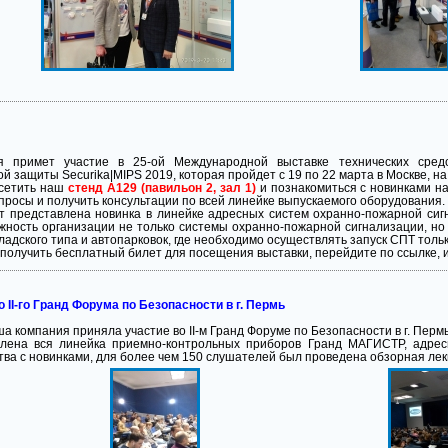
 примет участие в 25-ой Международной выставке технических сред
 защиты Securika|MIPS 2019, которая пройдет с 19 по 22 марта в Москве, н
сетить наш
стенд A129 (павильон 2, зал 1)
и познакомиться с новинками н
просы и получить консультации по всей линейке выпускаемого оборудования.
т представлена новинка в линейке адресных систем охранно-пожарной си
жность организации не только системы охранно-пожарной сигнализации, но
ладского типа и автопарковок, где необходимо осуществлять запуск СПТ толь
ы получить бесплатный билет для посещения выставки, перейдите по ссылке,
 II-го Гранд Форума по Безопасности в г. Пермь
а компания приняла участие во II-м Гранд Форуме по Безопасности в г. Перм
лена вся линейка приемно-контрольных приборов Гранд МАГИСТР, адрес
ва с новинками, для более чем 150 слушателей был проведена обзорная лек