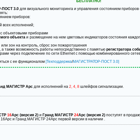
БЕСПЛАТНО!
-ПОСТ 3.0
для визуального мониторинга и управления состоянием приборов
ять:
янием приборов:
 всех исполнений;
 с объектовыми приборами
емого объекта
и размещение на нем цветовых индикаторов состояния каждог
или зон на контроль, сброс зон пожаротушения
, а также возможность работы непосредственно с памятью
регистратора соб
рами через подключение по сети Ethernet с помощью комбинированного се
иться с ее функционалом
[Техподдержка
/
МАГИСТРАТОР-ПОСТ 3.0]
анд МАГИСТР Арс
для исполнений на
2, 4, 8
шлейфов сигнализации.
СТР
16
Арс (версия 2)
и
Гранд МАГИСТР
24
Арс (версия 2)
поступят в продажу
16Арс и Гранд МАГИСТР 24Арс первой версии в наличии .