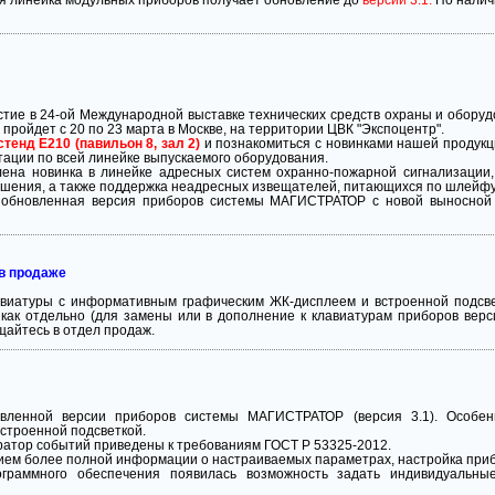
вся линейка модульных приборов получает обновление до
версии 3.1.
По налич
тие в 24-ой Международной выставке технических средств охраны и обору
 пройдет с 20 по 23 марта в Москве, на территории ЦВК "Экспоцентр".
стенд E210 (павильон 8, зал 2)
и познакомиться с новинками нашей продукци
тации по всей линейке выпускаемого оборудования.
лена новинка в линейке адресных систем охранно-пожарной сигнализации
шения, а также поддержка неадресных извещателей, питающихся по шлейфу
а обновленная версия приборов системы МАГИСТРАТОР с новой выносной
 в продаже
авиатуры с информативным графическим ЖК-дисплеем и встроенной подс
как отдельно (для замены или в дополнение к клавиатурам приборов верс
щайтесь в отдел продаж.
ленной версии приборов системы МАГИСТРАТОР (версия 3.1). Особенн
строенной подсветкой.
ратор событий приведены к требованиям ГОСТ Р 53325-2012.
ем более полной информации о настраиваемых параметрах, настройка приб
граммного обеспечения появилась возможность задать индивидуальны