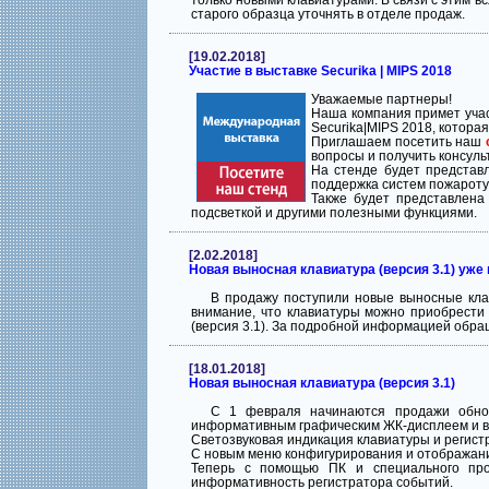
только новыми клавиатурами. В связи с этим 
старого образца уточнять в отделе продаж.
[19.02.2018]
Участие в выставке Securika | MIPS 2018
Уважаемые партнеры!
Наша компания примет учас
Securika|MIPS 2018, которая
Приглашаем посетить наш
вопросы и получить консуль
На стенде будет представ
поддержка систем пожароту
Также будет представлен
подсветкой и другими полезными функциями.
[2.02.2018]
Новая выносная клавиатура (версия 3.1) уже
В продажу поступили новые выносные кл
внимание, что клавиатуры можно приобрести 
(версия 3.1). За подробной информацией обра
[18.01.2018]
Новая выносная клавиатура (версия 3.1)
С 1 февраля начинаются продажи обнов
информативным графическим ЖК-дисплеем и в
Светозвуковая индикация клавиатуры и регист
С новым меню конфигурирования и отображани
Теперь с помощью ПК и специального про
информативность регистратора событий.