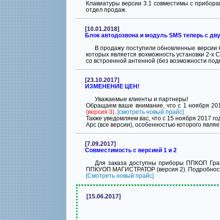
Клавиатуры версии 3.1 совместимы с приборам
отдел продаж.
[10.01.2018]
Блок автодозвона и модуль SMS теперь с д
В продажу поступили обновленные версии 
которых является вохможность установки 2-х 
со встроенной антенной (без возможности под
[23.10.2017]
ИЗМЕНЕНИЕ ЦЕН!
Уважаемые клиенты и партнеры!
Обращаем ваше внимание, что с 1 ноября 2
(версия 3)
.
[смотреть новый прайс]
Также уведомляем вас, что с 15 ноября 2017
Арс (все версии), особенностью которого явля
[7.09.2017]
Совместимость с версией 1 и 2
Для заказа доступны приборы ППКОП Гра
ППКУОП МАГИСТРАТОР (версия 2). Подробност
[Cмотреть новый прайс]
[15.06.2017]